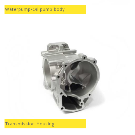
Waterpump/Oil pump body
Transmission Housing