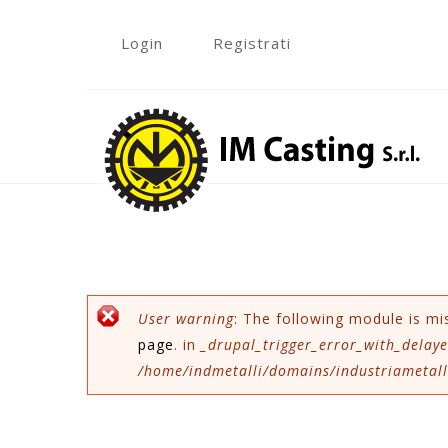
Skip to navigation
Salta al contenuto principale
Login
Registrati
»
Messaggio di error
User warning
: The following module is mi
page
. in
_drupal_trigger_error_with_delaye
/home/indmetalli/domains/industriametalli