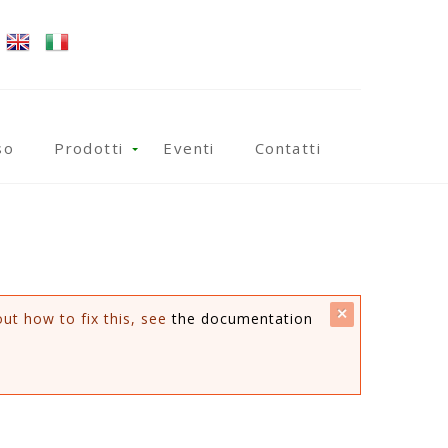
so
Prodotti
Eventi
Contatti
close
out how to fix this, see
the documentation
this
message.