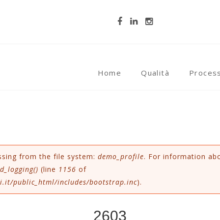
Home
Qualità
Proces
e
ssing from the file system:
demo_profile
. For information ab
d_logging()
(line
1156
of
.it/public_html/includes/bootstrap.inc
).
2603