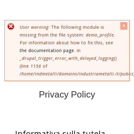
c
Messaggio di errore
User warning
: The following module is
missing from the file system:
demo_profile
.
mes
For information about how to fix this, see
the documentation page
. in
_drupal_trigger_error_with_delayed_logging()
(line
1156
of
/home/indmetalli/domains/industriametalli.it/public
Privacy Policy
Informativa sulla tutela